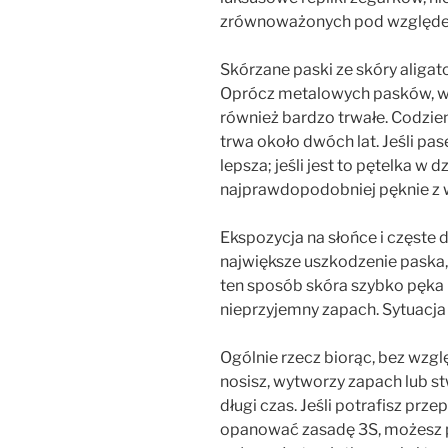
zrównoważonych pod względe
Skórzane paski ze skóry aligat
Oprócz metalowych pasków, wy
również bardzo trwałe. Codzie
trwa około dwóch lat. Jeśli pas
lepsza; jeśli jest to pętelka w d
najprawdopodobniej pęknie z w
Ekspozycja na słońce i częste 
największe uszkodzenie paska, 
ten sposób skóra szybko pęka i
nieprzyjemny zapach. Sytuacja 
Ogólnie rzecz biorąc, bez wzgl
nosisz, wytworzy zapach lub stw
długi czas. Jeśli potrafisz pr
opanować zasadę 3S, możesz p