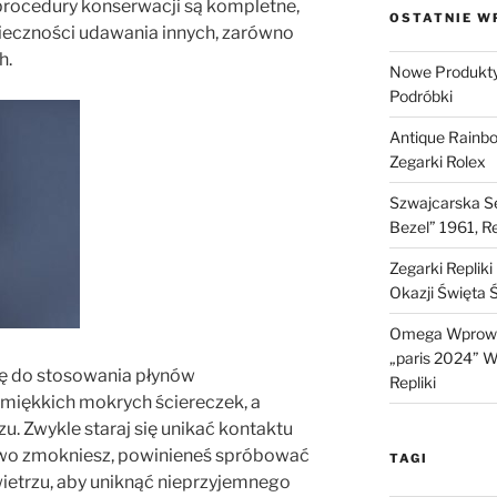
 procedury konserwacji są kompletne,
OSTATNIE W
ieczności udawania innych, zarówno
h.
Nowe Produkty 
Podróbki
Antique Rainb
Zegarki Rolex
Szwajcarska Se
Bezel” 1961, R
Zegarki Replik
Okazji Święta 
Omega Wprowa
„paris 2024” W 
ię do stosowania płynów
Repliki
 miękkich mokrych ściereczek, a
. Zwykle staraj się unikać kontaktu
owo zmokniesz, powinieneś spróbować
TAGI
ietrzu, aby uniknąć nieprzyjemnego