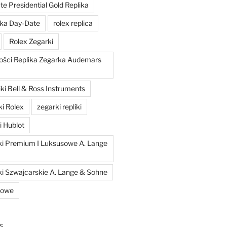
e Presidential Gold Replika
ka Day-Date
rolex replica
Rolex Zegarki
ości Replika Zegarka Audemars
ki Bell & Ross Instruments
ki Rolex
zegarki repliki
i Hublot
iki Premium I Luksusowe A. Lange
ki Szwajcarskie A. Lange & Sohne
kowe
s