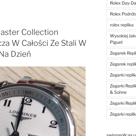
Rolex Day-Dat
Rolex Podrób
rolex replika
aster Collection
Wysokiej Jak
za W Całości Ze Stali W
Piguet
Na Dzień
Zegarek Repli
Zegarek repli
Zegarki replik
Zegarki Repl
& Sohne
Zegarki Repli
Zegarki repli
swissreplicas.u