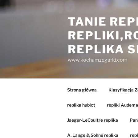
Przejdź
do
TANIE REP
treści
REPLIKI,
REPLIKA 
www.kochamzegarki.com
Strona główna
Klasyfikacja 
replika hublot
repliki Audema
Jaeger-LeCoultre replika
Pane
A. Lange & Sohne replika
repl