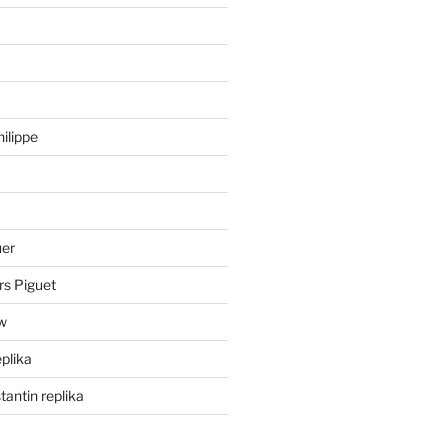
hilippe
uer
rs Piguet
ów
eplika
antin replika