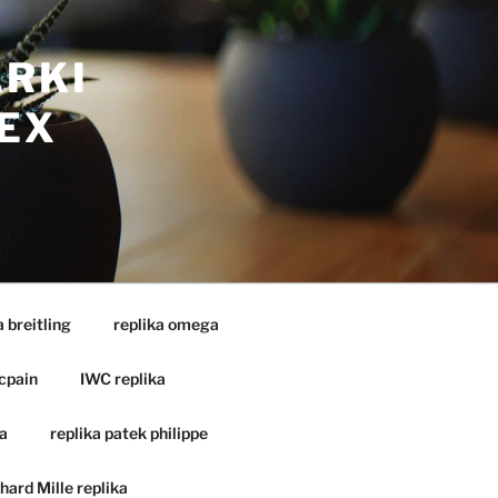
ARKI
EX
a breitling
replika omega
cpain
IWC replika
a
replika patek philippe
hard Mille replika