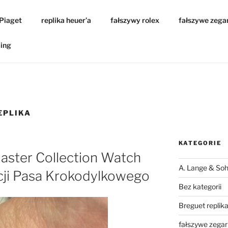
 Piaget
replika heuer’a
fałszywy rolex
fałszywe zega
ling
EPLIKA
KATEGORIE
aster Collection Watch
A. Lange & Soh
ji Pasa Krokodylkowego
Bez kategorii
Breguet replik
fałszywe zegar