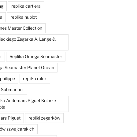
ng
replika cartiera
'a
replika hublot
nes Master Collection
ieckiego Zegarka A. Lange &
a
Replika Omega Seamaster
ga Seamaster Planet Ocean
philippe
replika rolex
x Submariner
rka Audemars Piguet Kolorze
ota
mars Piguet
repliki zegarków
ków szwajcarskich