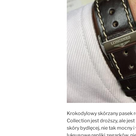
Krokodylowy skórzany pasek r
Collection jest droższy, ale jes
skóry bydlęcej, nie tak mocny i
luksusowe repliki zegarków, nie