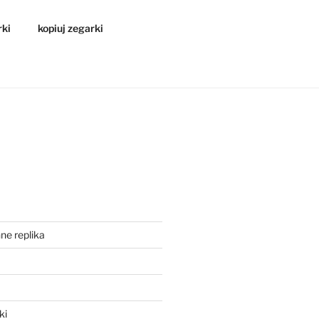
rki
kopiuj zegarki
ne replika
a
ki