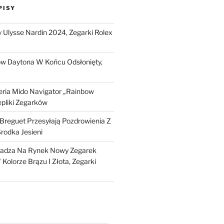
PISY
Ulysse Nardin 2024, Zegarki Rolex
ow Daytona W Końcu Odsłonięty,
ria Mido Navigator „Rainbow
epliki Zegarków
i Breguet Przesyłają Pozdrowienia Z
Środka Jesieni
dza Na Rynek Nowy Zegarek
Kolorze Brązu I Złota, Zegarki