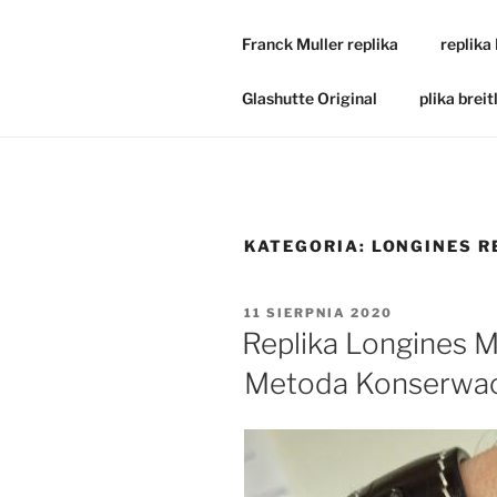
Franck Muller replika
replika
Glashutte Original
plika breit
KATEGORIA:
LONGINES R
OPUBLIKOWANE
11 SIERPNIA 2020
W
Replika Longines M
Metoda Konserwac