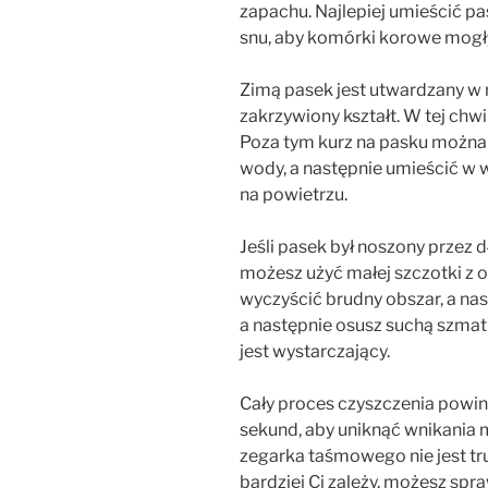
zapachu. Najlepiej umieścić 
snu, aby komórki korowe mogł
Zimą pasek jest utwardzany w 
zakrzywiony kształt. W tej chwil
Poza tym kurz na pasku można 
wody, a następnie umieścić w
na powietrzu.
Jeśli pasek był noszony przez dł
możesz użyć małej szczotki z 
wyczyścić brudny obszar, a na
a następnie osusz suchą szmatką
jest wystarczający.
Cały proces czyszczenia powin
sekund, aby uniknąć wnikania 
zegarka taśmowego nie jest tr
bardziej Ci zależy, możesz spr