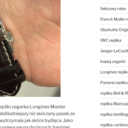
fałszywy rolex
Franck Muller r
Glashutte Origi
IWC replika
Jaeger-LeCoult
kopiuj zegarki
Longines repli
Panerai replika
replika Bell & 
replika Blancpa
epliki zegarka Longines Master
t delikatniejszy niż skórzany pasek ze
replika breitling
 wytrzymały jak skóra bydlęca. Jako
replika cartiera
 opiera się na droższych, bardziej