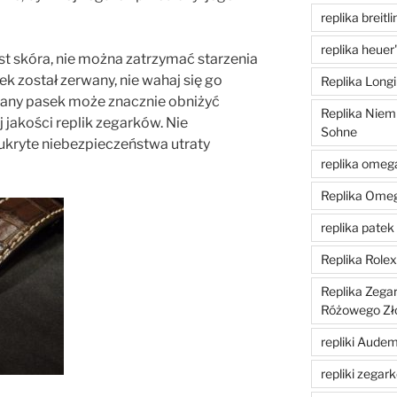
replika breitli
replika heuer
est skóra, nie można zatrzymać starzenia
asek został zerwany, nie wahaj się go
Replika Longi
zany pasek może znacznie obniżyć
Replika Niem
 jakości replik zegarków. Nie
Sohne
ukryte niebezpieczeństwa utraty
replika omeg
Replika Ome
replika patek 
Replika Role
Replika Zega
Różowego Zł
repliki Aude
repliki zegar