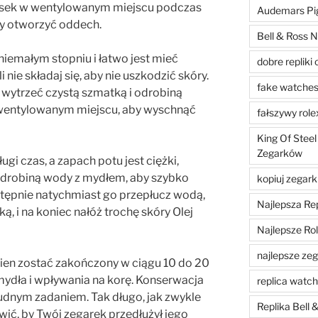
pasek w wentylowanym miejscu podczas
Audemars Pig
y otworzyć oddech.
Bell & Ross N
niemałym stopniu i łatwo jest mieć
dobre repliki 
i nie składaj się, aby nie uszkodzić skóry.
fake watche
wytrzeć czystą szmatką i odrobiną
 wentylowanym miejscu, aby wyschnąć
fałszywy role
King Of Steel
Zegarków
ugi czas, a zapach potu jest ciężki,
odrobiną wody z mydłem, aby szybko
kopiuj zegark
stępnie natychmiast go przepłucz wodą,
Najlepsza Re
, i na koniec nałóż trochę skóry Olej
Najlepsze Ro
najlepsze zega
ien zostać zakończony w ciągu 10 do 20
mydła i wpływania na korę. Konserwacja
replica watc
udnym zadaniem. Tak długo, jak zwykle
Replika Bell
awić, by Twój zegarek przedłużył jego