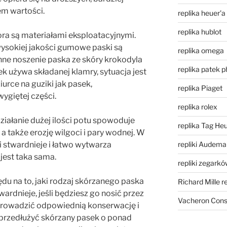
m wartości.
replika heuer'a
replika hublot
ora są materiałami eksploatacyjnymi.
sokiej jakości gumowe paski są
replika omega
nne noszenie paska ze skóry krokodyla
replika patek p
ek używa składanej klamry, sytuacja jest
ziurce na guziki jak pasek,
replika Piaget
ygiętej części.
replika rolex
działanie dużej ilości potu spowoduje
replika Tag He
a także erozję wilgoci i pary wodnej. W
repliki Audema
 stwardnieje i łatwo wytwarza
jest taka sama.
repliki zegark
ędu na to, jaki rodzaj skórzanego paska
Richard Mille r
ardnieje, jeśli będziesz go nosić przez
Vacheron Const
zeprowadzić odpowiednią konserwację i
rzedłużyć skórzany pasek o ponad