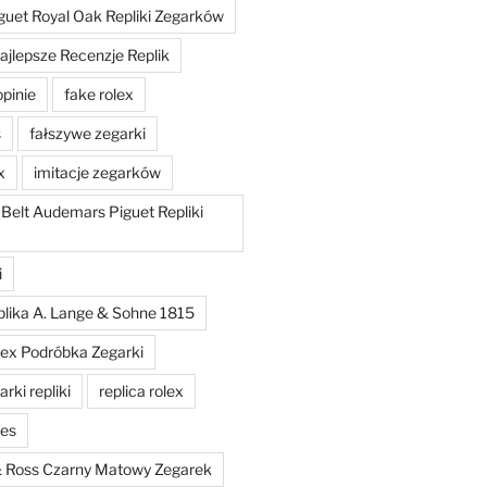
uet Royal Oak Repliki Zegarków
ajlepsze Recenzje Replik
opinie
fake rolex
s
fałszywe zegarki
x
imitacje zegarków
 Belt Audemars Piguet Repliki
i
plika A. Lange & Sohne 1815
lex Podróbka Zegarki
rki repliki
replica rolex
hes
 & Ross Czarny Matowy Zegarek