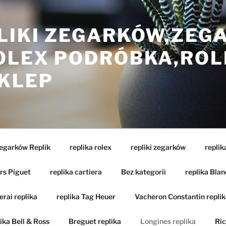
LIKI ZEGARKÓW,ZEG
ROLEX PODRÓBKA,ROL
SKLEP
Zegarków Replik
replika rolex
repliki zegarków
replik
rs Piguet
replika cartiera
Bez kategorii
replika Blan
rai replika
replika Tag Heuer
Vacheron Constantin replik
ika Bell & Ross
Breguet replika
Longines replika
Ric