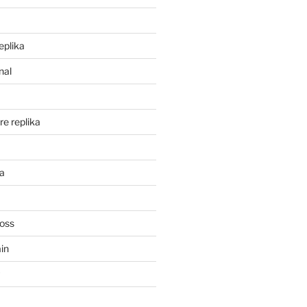
eplika
nal
re replika
ka
Ross
in