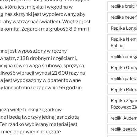
replika breitli
ą, która jest miękka i wygodna w
gines skrzynki jest wypolerowany, aby
replika heuer
 aby wstrząsnąć światłem. Wnętrze jest
Replika Longi
znakomita. Zegarek ma grubość 8,9 mm i
Replika Niem
Sohne
hne jest wyposażony w ręczny
replika omeg
nątrz, z 188 drobnymi częściami,
acyjną równowagą śrubową, sprężyną
Replika Ome
iwość wibracji wynosi 21 600 razy na
replika patek 
yja jest wyposażony w opatentowane
łny łańcuch może zapewnić 55 godzin
Replika Role
Replika Zega
Różowego Zł
ączą wiele funkcji zegarków
e i będą tworzyły jedną jasnozłotą
repliki Aude
 Ten rzadko wybierany materiał jest
repliki zegar
si mieć odpowiednie bogate