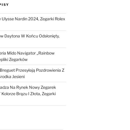
PISY
Ulysse Nardin 2024, Zegarki Rolex
ow Daytona W Końcu Odsłonięty,
ria Mido Navigator „Rainbow
epliki Zegarków
i Breguet Przesyłają Pozdrowienia Z
Środka Jesieni
dza Na Rynek Nowy Zegarek
Kolorze Brązu I Złota, Zegarki