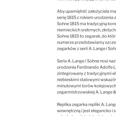
Aby upamiętnić założyciela mar
serię 1815 z rokiem urodzenia z
Sohne 1815 ma tradycyjną kon
niemieckich srebrnych, złotych 
Sohne 1815 to zegarek, do któr
numerze przedstawiamy szczeg
zegarków z serii A. Lange i Soh
Seria A. Lange i Sohne nosi naz
urodzenia Ferdinando Adolfa L
zintegrowany z tradycyjnymi 
niebieskimi stalowymi wskazów
minutowymi torów kolejowych, 
zegarmistrzowskiej A. Lange &
Replika zegarka repliki A. La
wewnętrzną i jest elegancko i