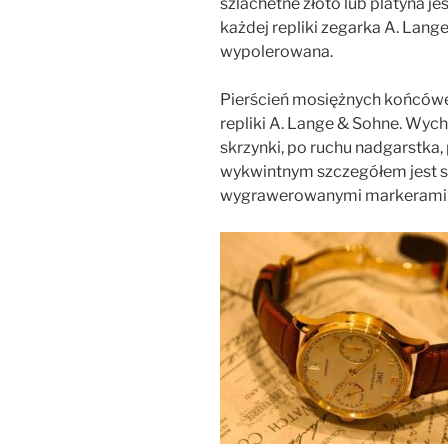
szlachetne złoto lub platyna 
każdej repliki zegarka A. Lange
wypolerowana.
Pierścień mosiężnych końcówe
repliki A. Lange & Sohne. Wyc
skrzynki, po ruchu nadgarstka, 
wykwintnym szczegółem jest so
wygrawerowanymi markerami 