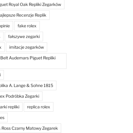
uet Royal Oak Repliki Zegarków
ajlepsze Recenzje Replik
opinie
fake rolex
s
fałszywe zegarki
x
imitacje zegarków
 Belt Audemars Piguet Repliki
i
plika A. Lange & Sohne 1815
lex Podróbka Zegarki
rki repliki
replica rolex
hes
 & Ross Czarny Matowy Zegarek