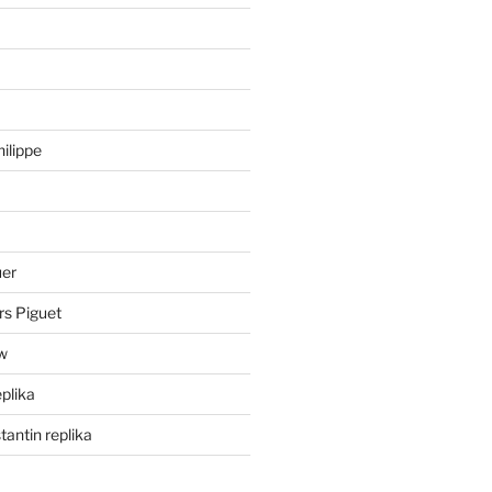
hilippe
uer
rs Piguet
ów
eplika
antin replika