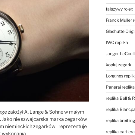
fałszywy rolex
Franck Muller r
Glashutte Origi
IWC replika
Jaeger-LeCoult
kopiuj zegarki
Longines repli
Panerai replika
replika Bell & 
replika Blancpa
nge założył A. Lange & Sohne w małym
. Jako nie szwajcarska marka zegarków
replika breitling
m niemieckich zegarków i reprezentuje
replika cartiera
t wykonania.