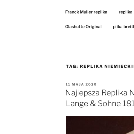
Franck Muller replika
replika
Glashutte Original
plika breit
TAG:
REPLIKA NIEMIECK
OPUBLIKOWANE
11 MAJA 2020
W
Najlepsza Replika 
Lange & Sohne 18