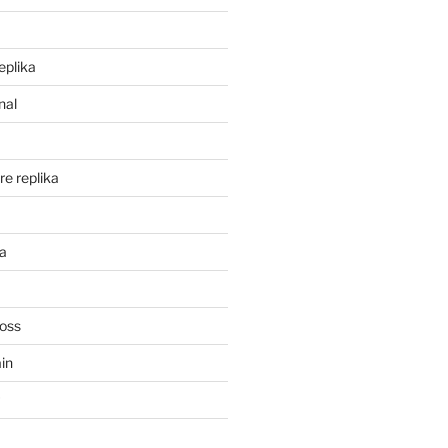
eplika
nal
re replika
ka
Ross
in