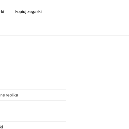
rki
kopiuj zegarki
ne replika
a
ki