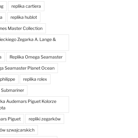
ng
replika cartiera
'a
replika hublot
nes Master Collection
ieckiego Zegarka A. Lange &
a
Replika Omega Seamaster
ga Seamaster Planet Ocean
philippe
replika rolex
x Submariner
rka Audemars Piguet Kolorze
ota
mars Piguet
repliki zegarków
ków szwajcarskich