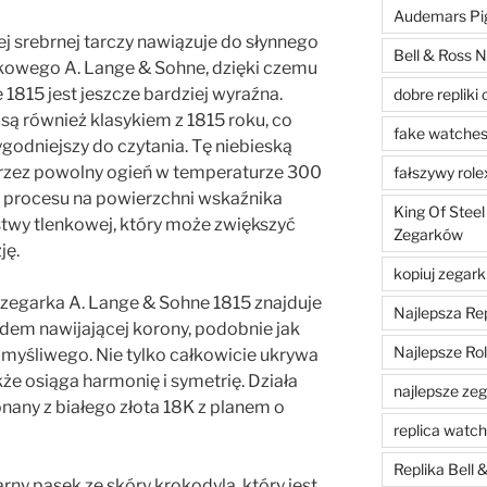
Audemars Pig
ej srebrnej tarczy nawiązuje do słynnego
Bell & Ross N
nkowego A. Lange & Sohne, dzięki czemu
 1815 jest jeszcze bardziej wyraźna.
dobre repliki 
ą również klasykiem z 1815 roku, co
fake watche
wygodniejszy do czytania. Tę niebieską
 przez powolny ogień w temperaturze 300
fałszywy role
o procesu na powierzchni wskaźnika
King Of Steel
stwy tlenkowej, który może zwiększyć
Zegarków
ję.
kopiuj zegark
 zegarka A. Lange & Sohne 1815 znajduje
Najlepsza Re
dem nawijającej korony, podobnie jak
Najlepsze Ro
 myśliwego. Nie tylko całkowicie ukrywa
kże osiąga harmonię i symetrię. Działa
najlepsze zega
onany z białego złota 18K z planem o
replica watc
Replika Bell
ny pasek ze skóry krokodyla, który jest