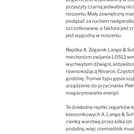
przyszyty czarną jedwabną nici
noszeniu. Mały zewnętrzny mar
podążać za ruchem nadgarstka,
szczotkowane, a faktura jest 
jest wygodny w noszeniu.
Replika A. Zegarek Lange & So
mechanizm zwijania L051.1 wew
wychwytem dźwigni, antywibr
równoważącą Nivarox. Częstotl
godzinę. Trymer typu gęsia sz
urządzenie do przycinania. Pe
magazynowania energii.
Te dokładne repliki zegarków ł
kieszonkowych A. Lange & Sohn
cienką warstwę przez kilka lat.
podatny, więc rzemieślnik mu