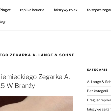
 Piaget
replika heuer’a
fałszywy rolex
fałszywe zega
ling
IEGO ZEGARKA A. LANGE & SOHNE
KATEGORIE
Niemieckiego Zegarka A.
A. Lange & Soh
15 W Branży
Bez kategorii
Breguet replik
fałszywe zegar