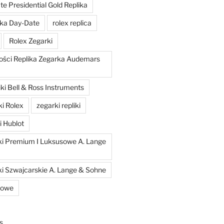
e Presidential Gold Replika
ka Day-Date
rolex replica
Rolex Zegarki
ości Replika Zegarka Audemars
ki Bell & Ross Instruments
ki Rolex
zegarki repliki
i Hublot
iki Premium I Luksusowe A. Lange
ki Szwajcarskie A. Lange & Sohne
kowe
s