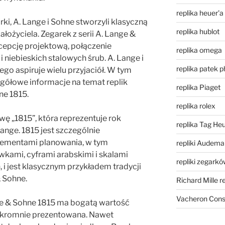
replika heuer'a
ki, A. Lange i Sohne stworzyli klasyczną
replika hublot
ałożyciela. Zegarek z serii A. Lange &
cepcję projektową, połączenie
replika omega
i niebieskich stalowych śrub. A. Lange i
replika patek p
ego aspiruje wielu przyjaciół. W tym
ółowe informacje na temat replik
replika Piaget
ne 1815.
replika rolex
wę „1815”, która reprezentuje rok
replika Tag He
ange. 1815 jest szczególnie
elementami planowania, w tym
repliki Audema
kami, cyframi arabskimi i skalami
repliki zegark
i jest klasycznym przykładem tradycji
 Sohne.
Richard Mille r
Vacheron Const
nge & Sohne 1815 ma bogatą wartość
 skromnie prezentowana. Nawet