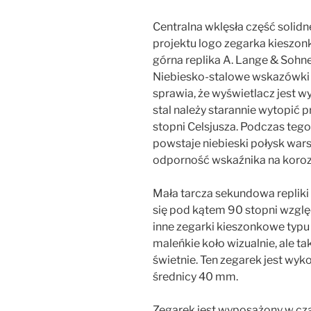
Centralna wklęsła część solidn
projektu logo zegarka kieszo
górna replika A. Lange & Sohne
Niebiesko-stalowe wskazówki s
sprawia, że ​​wyświetlacz jest 
stal należy starannie wytopić
stopni Celsjusza. Podczas teg
powstaje niebieski połysk war
odporność wskaźnika na koroz
Mała tarcza sekundowa repliki
się pod kątem 90 stopni wzglę
inne zegarki kieszonkowe typu
maleńkie koło wizualnie, ale ta
świetnie. Ten zegarek jest wyk
średnicy 40 mm.
Zegarek jest wyposażony w czar