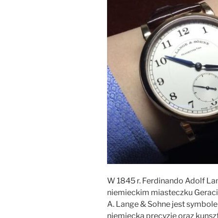
W 1845 r. Ferdinando Adolf La
niemieckim miasteczku Geraci
A. Lange & Sohne jest symbole
niemiecką precyzję oraz kunsz