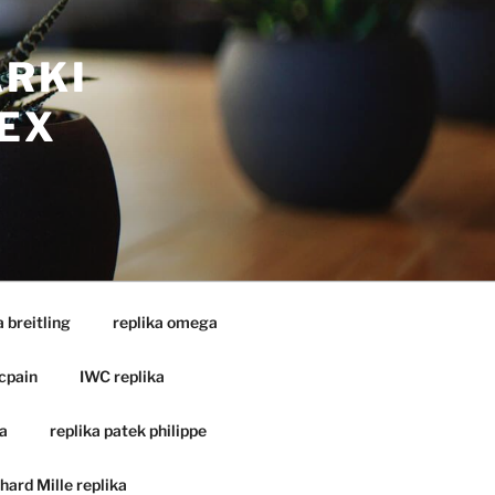
ARKI
EX
a breitling
replika omega
cpain
IWC replika
a
replika patek philippe
hard Mille replika