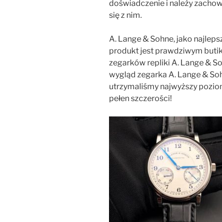
doświadczenie i należy zacho
się z nim.
A. Lange & Sohne, jako najlep
produkt jest prawdziwym butik
zegarków repliki A. Lange & So
wygląd zegarka A. Lange & So
utrzymaliśmy najwyższy poziom
pełen szczerości!