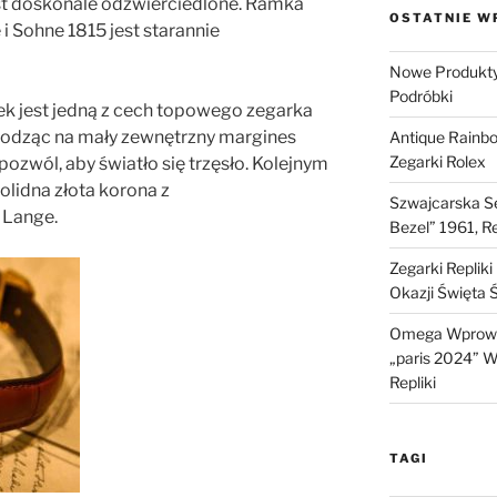
jest doskonale odzwierciedlone. Ramka
OSTATNIE W
 i Sohne 1815 jest starannie
Nowe Produkty 
Podróbki
k jest jedną z cech topowego zegarka
hodząc na mały zewnętrzny margines
Antique Rainb
Zegarki Rolex
pozwól, aby światło się trzęsło. Kolejnym
lidna złota korona z
Szwajcarska Se
Lange.
Bezel” 1961, R
Zegarki Replik
Okazji Święta 
Omega Wprowa
„paris 2024” W 
Repliki
TAGI