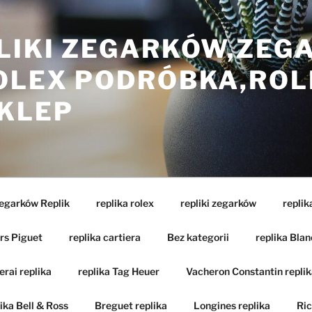
LIKI ZEGARKÓW,ZEG
ROLEX PODRÓBKA,ROL
SKLEP
Zegarków Replik
replika rolex
repliki zegarków
replik
rs Piguet
replika cartiera
Bez kategorii
replika Blan
rai replika
replika Tag Heuer
Vacheron Constantin replik
ika Bell & Ross
Breguet replika
Longines replika
Ric