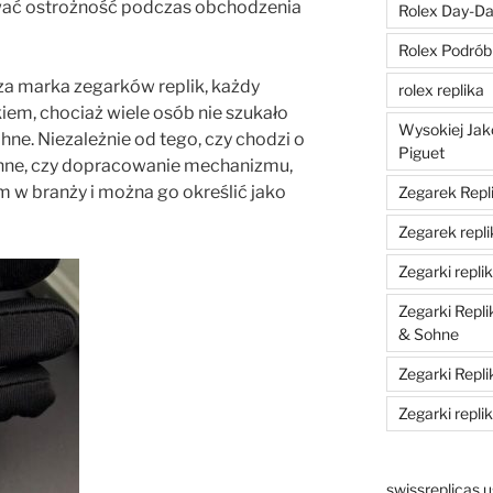
wać ostrożność podczas obchodzenia
Rolex Day-Dat
Rolex Podrób
sza marka zegarków replik, każdy
rolex replika
iem, chociaż wiele osób nie szukało
Wysokiej Jak
hne. Niezależnie od tego, czy chodzi o
Piguet
hne, czy dopracowanie mechanizmu,
 w branży i można go określić jako
Zegarek Repli
Zegarek repli
Zegarki replik
Zegarki Repl
& Sohne
Zegarki Repli
Zegarki repli
swissreplicas.u