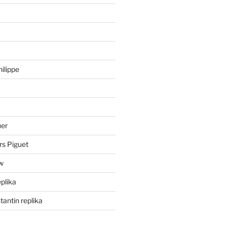
hilippe
uer
rs Piguet
ów
eplika
antin replika