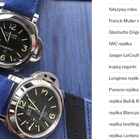
fałszywy rolex
Franck Muller r
Glashutte Origi
IWC replika
Jaeger-LeCoult
kopiuj zegarki
Longines repli
Panerai replika
replika Bell & 
replika Blancpa
replika breitling
replika cartiera