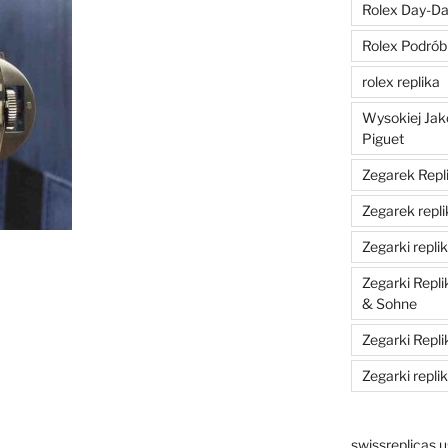
Rolex Day-Dat
Rolex Podrób
rolex replika
Wysokiej Jak
Piguet
Zegarek Repli
Zegarek repli
Zegarki replik
Zegarki Repl
& Sohne
Zegarki Repli
Zegarki repli
swissreplicas.u