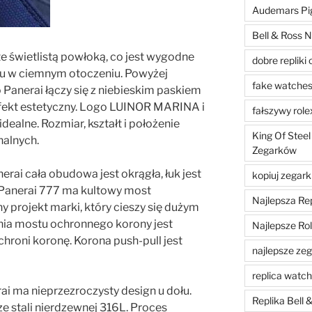
Audemars Pig
Bell & Ross N
te świetlistą powłoką, co jest wygodne
dobre repliki 
u w ciemnym otoczeniu. Powyżej
fake watche
o Panerai łączy się z niebieskim paskiem
 efekt estetyczny. Logo LUINOR MARINA i
fałszywy role
dealne. Rozmiar, kształt i położenie
King Of Steel
nalnych.
Zegarków
erai cała obudowa jest okrągła, łuk jest
kopiuj zegark
. Panerai 777 ma kultowy most
Najlepsza Re
 projekt marki, który cieszy się dużym
ia mostu ochronnego korony jest
Najlepsze Ro
roni koronę. Korona push-pull jest
najlepsze zega
replica watc
ai ma nieprzezroczysty design u dołu.
Replika Bell
e stali nierdzewnej 316L. Proces