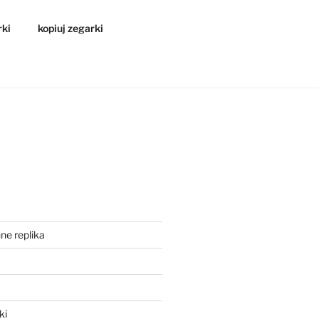
rki
kopiuj zegarki
ne replika
a
ki