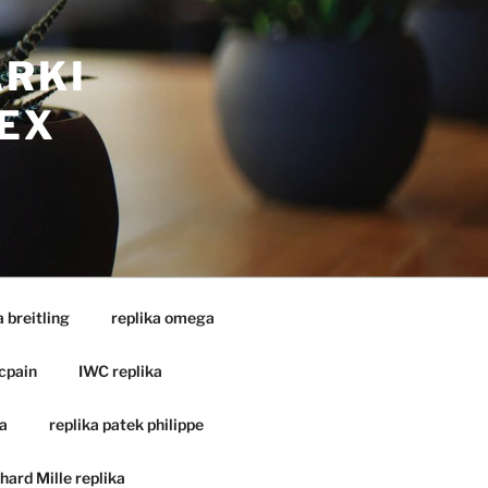
ARKI
EX
a breitling
replika omega
cpain
IWC replika
a
replika patek philippe
hard Mille replika