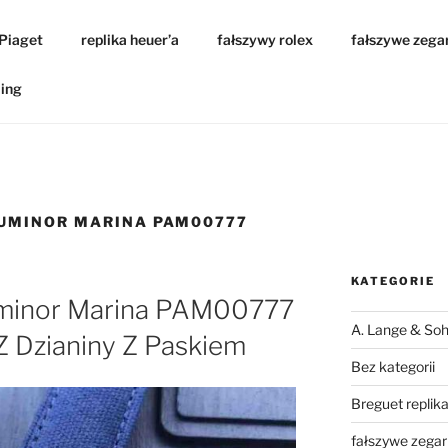
 Piaget
replika heuer’a
fałszywy rolex
fałszywe zega
ling
LUMINOR MARINA PAM00777
KATEGORIE
uminor Marina PAM00777
A. Lange & Soh
Z Dzianiny Z Paskiem
Bez kategorii
Breguet replik
fałszywe zegar