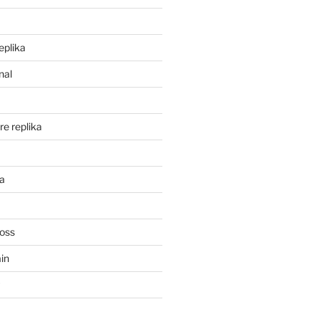
eplika
nal
re replika
ka
Ross
in