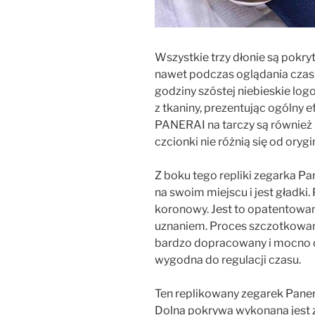
Wszystkie trzy dłonie są pokry
nawet podczas oglądania czas
godziny szóstej niebieskie log
z tkaniny, prezentując ogólny
PANERAI na tarczy są również i
czcionki nie różnią się od orygi
Z boku tego repliki zegarka Pan
na swoim miejscu i jest gładki
koronowy. Jest to opatentowany
uznaniem. Proces szczotkowan
bardzo dopracowany i mocno ch
wygodna do regulacji czasu.
Ten replikowany zegarek Paner
Dolna pokrywa wykonana jest z