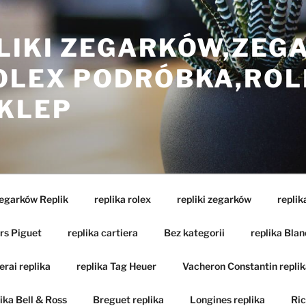
LIKI ZEGARKÓW,ZEG
ROLEX PODRÓBKA,ROL
SKLEP
Zegarków Replik
replika rolex
repliki zegarków
replik
rs Piguet
replika cartiera
Bez kategorii
replika Blan
rai replika
replika Tag Heuer
Vacheron Constantin replik
ika Bell & Ross
Breguet replika
Longines replika
Ric