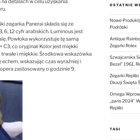
na detalach w celu uzyskania
OSTATNIE W
ru.
Nowe Produkty 
iki zegarka Panerai składa się ze
Podróbki
 6, 12 cyfr arabskich. Luminous jest
Antique Rainb
alę. Powłoka wykorzystuje tę samą
Zegarki Rolex
C3, co oryginał. Kolor jest miękki
jest trwałe i miękkie. Środkowa wskazówka
Szwajcarska Se
ę echem, wskazując czas wyraźniej i
Bezel” 1961, R
stopera zastosowany o godzinie 9.
Zegarki Replik
Okazji Święta 
Omega Wprowa
„paris 2024” W 
Repliki
TAGI