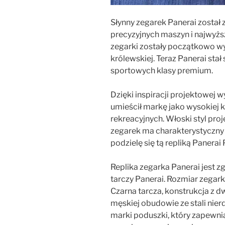
Słynny zegarek Panerai został z
precyzyjnych maszyn i najwyższ
zegarki zostały początkowo w
królewskiej. Teraz Panerai sta
sportowych klasy premium.
Dzięki inspiracji projektowej 
umieścił markę jako wysokiej 
rekreacyjnych. Włoski styl pro
zegarek ma charakterystyczny s
podzielę się tą repliką Paner
Replika zegarka Panerai jest 
tarczy Panerai. Rozmiar zega
Czarna tarcza, konstrukcja z dw
męskiej obudowie ze stali nie
marki poduszki, który zapewni