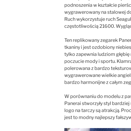
podnoszenia w kształcie pierści
wygrawerowany na stalowej dol
Ruch wykorzystuje ruch Seagull
częstotliwością 21600. Wygląd 
Ten replikowany zegarek Paner
tkaniny i jest ozdobiony niebie
tylko zapewnia ludziom głębię
poczucie mody i sportu. Klamra
polerowana z bardzo tekstur
wygrawerowane wielkie angiels
bardzo harmonijne z całym ze
W porównaniu do modelu z pas
Panerai stworzyły styl bardziej
logo na tarczy są atrakcją. Pro
jest to modny najlepszy fałszy