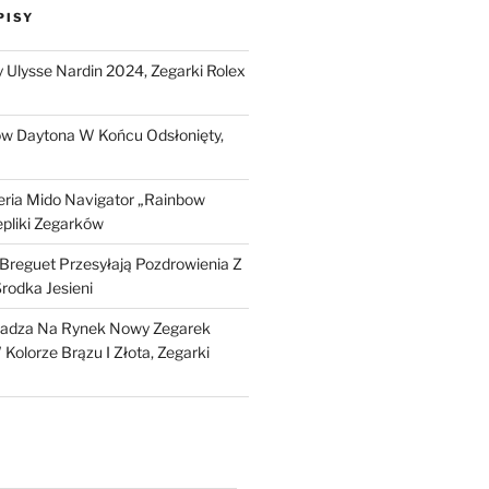
PISY
Ulysse Nardin 2024, Zegarki Rolex
ow Daytona W Końcu Odsłonięty,
ria Mido Navigator „Rainbow
epliki Zegarków
i Breguet Przesyłają Pozdrowienia Z
Środka Jesieni
dza Na Rynek Nowy Zegarek
Kolorze Brązu I Złota, Zegarki