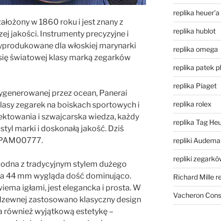
replika heuer'a
ałożony w 1860 roku i jest znany z
replika hublot
ej jakości. Instrumenty precyzyjne i
yprodukowane dla włoskiej marynarki
replika omega
ł się światowej klasy marką zegarków
replika patek p
replika Piaget
wygenerowanej przez ocean, Panerai
replika rolex
klasy zegarek na boiskach sportowych i
jektowania i szwajcarska wiedza, każdy
replika Tag He
tyl marki i doskonałą jakość. Dziś
ai PAM00777.
repliki Audema
repliki zegark
zgodna z tradycyjnym stylem dużego
rka 44 mm wygląda dość dominująco.
Richard Mille r
iema igłami, jest elegancka i prosta. W
Vacheron Const
rdzewnej zastosowano klasyczny design
a również wyjątkową estetykę –