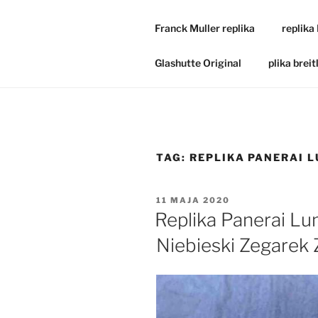
Franck Muller replika
replika
Glashutte Original
plika breit
TAG:
REPLIKA PANERAI 
OPUBLIKOWANE
11 MAJA 2020
W
Replika Panerai L
Niebieski Zegarek 