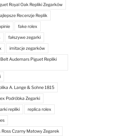
uet Royal Oak Repliki Zegarków
ajlepsze Recenzje Replik
opinie
fake rolex
s
fałszywe zegarki
x
imitacje zegarków
 Belt Audemars Piguet Repliki
i
plika A. Lange & Sohne 1815
lex Podróbka Zegarki
rki repliki
replica rolex
hes
 & Ross Czarny Matowy Zegarek