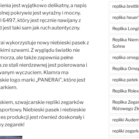
enia jest wyjątkowo delikatny, a napis
replika breitli
nej pokrywie jest wyraźny i mocny.
replika heuer
 6497, który jest ręcznie nawijany z
jest taki sam jak ruch autentyczny.
Replika Longi
Replika Niem
ai wykorzystuje nowy niebieski pasek z
Sohne
skimi szwami. Z wyglądu światło nie
replika omeg
 morza, ale także zapewnia pełne
 ze stali nierdzewnej jest polerowana i
Replika Ome
owanym wyczuciem. Klamra ma
replika patek 
kie logo marki „PANERAI”, które jest
garkiem.
Replika Role
Replika Zega
kiem, szwajcarskie repliki zegarków
Różowego Zł
 sportowy. Niebieski pasek i niebieskie
ces produkcji jest również doskonały i
repliki Aude
wy zegarek!
repliki zegar