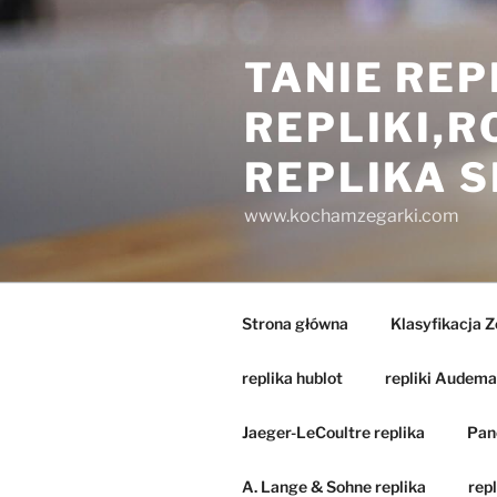
Przejdź
do
TANIE REP
treści
REPLIKI,
REPLIKA 
www.kochamzegarki.com
Strona główna
Klasyfikacja 
replika hublot
repliki Audema
Jaeger-LeCoultre replika
Pane
A. Lange & Sohne replika
repl