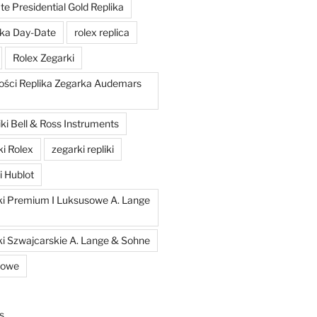
e Presidential Gold Replika
ka Day-Date
rolex replica
Rolex Zegarki
ości Replika Zegarka Audemars
ki Bell & Ross Instruments
ki Rolex
zegarki repliki
i Hublot
iki Premium I Luksusowe A. Lange
ki Szwajcarskie A. Lange & Sohne
kowe
s