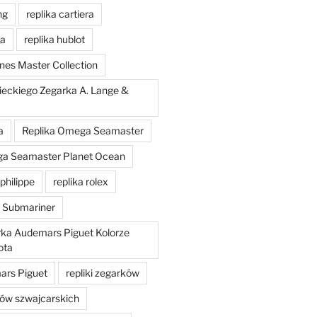
ng
replika cartiera
'a
replika hublot
nes Master Collection
ieckiego Zegarka A. Lange &
a
Replika Omega Seamaster
ga Seamaster Planet Ocean
philippe
replika rolex
x Submariner
rka Audemars Piguet Kolorze
ota
mars Piguet
repliki zegarków
ków szwajcarskich