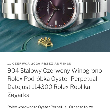
OPUBLIKOWANE
11 CZERWCA 2020
PRZEZ
ADMINGD
W
904 Stalowy Czerwony Winogrono
Rolex Podróbka Oyster Perpetual
Datejust 114300 Rolex Replika
Zegarka
Rolex wprowadza Oyster Perpetual. Oznacza to, że