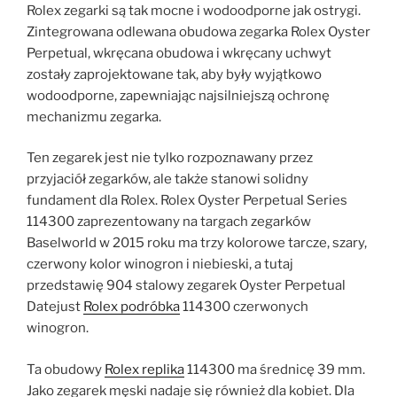
Rolex zegarki są tak mocne i wodoodporne jak ostrygi.
Zintegrowana odlewana obudowa zegarka Rolex Oyster
Perpetual, wkręcana obudowa i wkręcany uchwyt
zostały zaprojektowane tak, aby były wyjątkowo
wodoodporne, zapewniając najsilniejszą ochronę
mechanizmu zegarka.
Ten zegarek jest nie tylko rozpoznawany przez
przyjaciół zegarków, ale także stanowi solidny
fundament dla Rolex. Rolex Oyster Perpetual Series
114300 zaprezentowany na targach zegarków
Baselworld w 2015 roku ma trzy kolorowe tarcze, szary,
czerwony kolor winogron i niebieski, a tutaj
przedstawię 904 stalowy zegarek Oyster Perpetual
Datejust
Rolex podróbka
114300 czerwonych
winogron.
Ta obudowy
Rolex replika
114300 ma średnicę 39 mm.
Jako zegarek męski nadaje się również dla kobiet. Dla