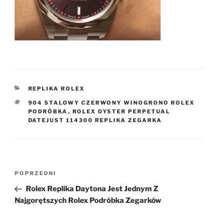
KATEGORIE
REPLIKA ROLEX
TAGI
904 STALOWY CZERWONY WINOGRONO ROLEX
PODRÓBKA
,
ROLEX OYSTER PERPETUAL
DATEJUST 114300 REPLIKA ZEGARKA
Nawigacja
Poprzedni
POPRZEDNI
wpisu
wpis
Rolex Replika Daytona Jest Jednym Z
Najgorętszych Rolex Podróbka Zegarków