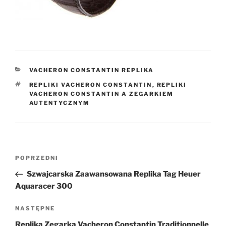
KATEGORIE
VACHERON CONSTANTIN REPLIKA
TAGI
REPLIKI VACHERON CONSTANTIN
,
REPLIKI
VACHERON CONSTANTIN A ZEGARKIEM
AUTENTYCZNYM
Nawigacja
Poprzedni
POPRZEDNI
wpisu
wpis
Szwajcarska Zaawansowana Replika Tag Heuer
Aquaracer 300
Następny
NASTĘPNE
wpis
Replika Zegarka Vacheron Constantin Traditionnelle