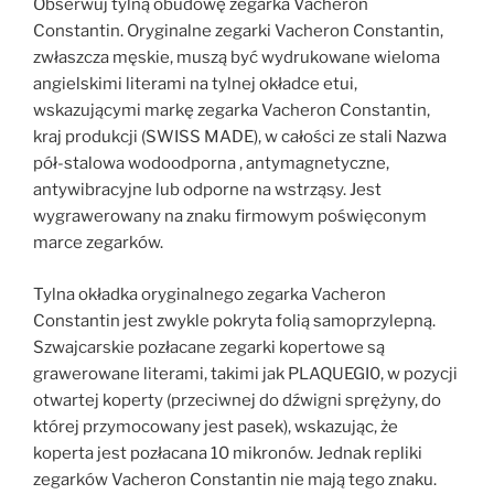
Obserwuj tylną obudowę zegarka Vacheron
Constantin. Oryginalne zegarki Vacheron Constantin,
zwłaszcza męskie, muszą być wydrukowane wieloma
angielskimi literami na tylnej okładce etui,
wskazującymi markę zegarka Vacheron Constantin,
kraj produkcji (SWISS MADE), w całości ze stali Nazwa
pół-stalowa wodoodporna , antymagnetyczne,
antywibracyjne lub odporne na wstrząsy. Jest
wygrawerowany na znaku firmowym poświęconym
marce zegarków.
Tylna okładka oryginalnego zegarka Vacheron
Constantin jest zwykle pokryta folią samoprzylepną.
Szwajcarskie pozłacane zegarki kopertowe są
grawerowane literami, takimi jak PLAQUEGI0, w pozycji
otwartej koperty (przeciwnej do dźwigni sprężyny, do
której przymocowany jest pasek), wskazując, że
koperta jest pozłacana 10 mikronów. Jednak repliki
zegarków Vacheron Constantin nie mają tego znaku.