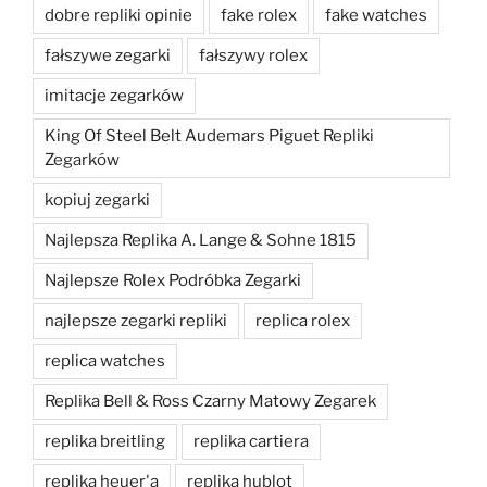
dobre repliki opinie
fake rolex
fake watches
fałszywe zegarki
fałszywy rolex
imitacje zegarków
King Of Steel Belt Audemars Piguet Repliki
Zegarków
kopiuj zegarki
Najlepsza Replika A. Lange & Sohne 1815
Najlepsze Rolex Podróbka Zegarki
najlepsze zegarki repliki
replica rolex
replica watches
Replika Bell & Ross Czarny Matowy Zegarek
replika breitling
replika cartiera
replika heuer'a
replika hublot