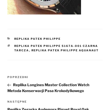
KATEGORIE
REPLIKA PATEK PHILIPPE
TAGI
REPLIKA PATEK PHILIPPE 5167A-001 CZARNA
TARCZA
,
REPLIKA PATEK PHILIPPE AQUANAUT
Nawigacja
Poprzedni
POPRZEDNI
wpisu
wpis
Replika Longines Master Collection Watch
Metoda Konserwacji Pasa Krokodylkowego
Następny
NASTĘPNE
wpis
Replika Zegarka Audemars Piguet Royal Oak