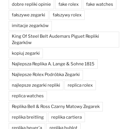
dobre repliki opinie
fake rolex
fake watches
fałszywe zegarki
fałszywy rolex
imitacje zegarków
King Of Steel Belt Audemars Piguet Repliki
Zegarków
kopiuj zegarki
Najlepsza Replika A. Lange & Sohne 1815
Najlepsze Rolex Podróbka Zegarki
najlepsze zegarki repliki
replica rolex
replica watches
Replika Bell & Ross Czarny Matowy Zegarek
replika breitling
replika cartiera
replika heuer'a
replika hublot