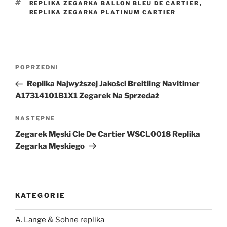
TAGI
REPLIKA ZEGARKA BALLON BLEU DE CARTIER
,
REPLIKA ZEGARKA PLATINUM CARTIER
Nawigacja
Poprzedni
POPRZEDNI
wpisu
wpis
Replika Najwyższej Jakości Breitling Navitimer
A17314101B1X1 Zegarek Na Sprzedaż
Następny
NASTĘPNE
wpis
Zegarek Męski Cle De Cartier WSCL0018 Replika
Zegarka Męskiego
KATEGORIE
A. Lange & Sohne replika