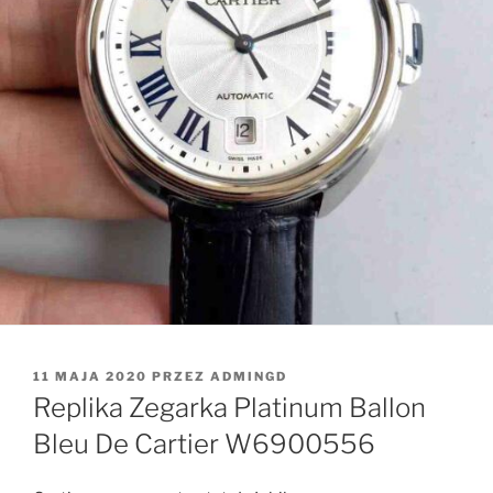
OPUBLIKOWANE
11 MAJA 2020
PRZEZ
ADMINGD
W
Replika Zegarka Platinum Ballon
Bleu De Cartier W6900556