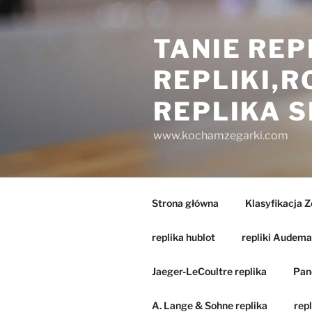
Przejdź
do
TANIE REP
treści
REPLIKI,
REPLIKA 
www.kochamzegarki.com
Strona główna
Klasyfikacja 
replika hublot
repliki Audema
Jaeger-LeCoultre replika
Pane
A. Lange & Sohne replika
repl