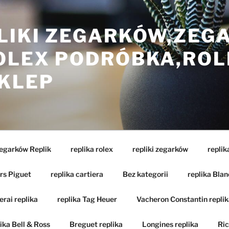
LIKI ZEGARKÓW,ZEG
ROLEX PODRÓBKA,ROL
SKLEP
Zegarków Replik
replika rolex
repliki zegarków
replik
rs Piguet
replika cartiera
Bez kategorii
replika Blan
rai replika
replika Tag Heuer
Vacheron Constantin replik
ika Bell & Ross
Breguet replika
Longines replika
Ric