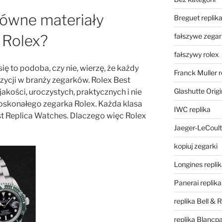
łówne materiały
Breguet replik
fałszywe zegar
 Rolex?
fałszywy rolex
i się to podoba, czy nie, wierzę, że każdy
Franck Muller r
zycji w branży zegarków. Rolex Best
Glashutte Origi
akości, uroczystych, praktycznych i nie
oskonałego zegarka Rolex. Każda klasa
IWC replika
est Replica Watches. Dlaczego więc Rolex
Jaeger-LeCoult
kopiuj zegarki
Longines repli
Panerai replika
replika Bell & 
replika Blancpa