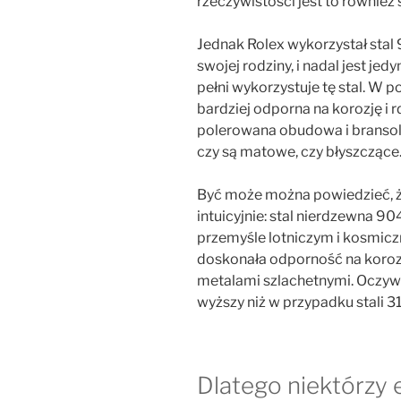
rzeczywistości jest to również s
Jednak Rolex wykorzystał stal
swojej rodziny, i nadal jest je
pełni wykorzystuje tę stal. W p
bardziej odporna na korozję i rd
polerowana obudowa i bransolet
czy są matowe, czy błyszczące
Być może można powiedzieć, ż
intuicyjnie: stal nierdzewna 
przemyśle lotniczym i kosmicz
doskonała odporność na koroz
metalami szlachetnymi. Oczywiś
wyższy niż w przypadku stali 3
Dlatego niektórzy 