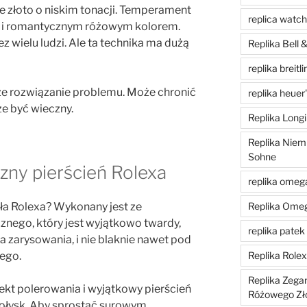
łe złoto o niskim tonacji. Temperament
replica watc
ym i romantycznym różowym kolorem.
z wielu ludzi. Ale ta technika ma dużą
Replika Bell
replika breitli
ze rozwiązanie problemu. Może chronić
replika heuer
e być wieczny.
Replika Longi
Replika Niem
Sohne
czny pierścień Rolexa
replika omeg
oła Rolexa? Wykonany jest ze
Replika Ome
znego, który jest wyjątkowo twardy,
replika patek 
a zarysowania, i nie blaknie nawet pod
ego.
Replika Role
Replika Zega
ekt polerowania i wyjątkowy pierścień
Różowego Zł
połysk. Aby sprostać surowym