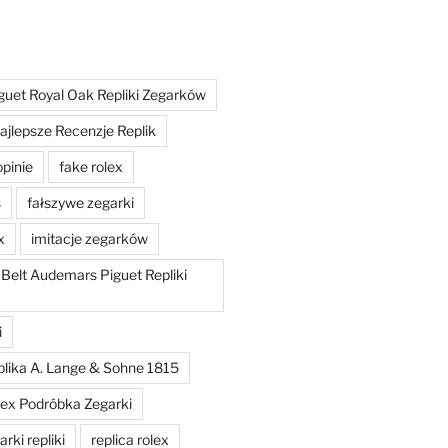
uet Royal Oak Repliki Zegarków
ajlepsze Recenzje Replik
opinie
fake rolex
s
fałszywe zegarki
x
imitacje zegarków
 Belt Audemars Piguet Repliki
i
plika A. Lange & Sohne 1815
lex Podróbka Zegarki
rki repliki
replica rolex