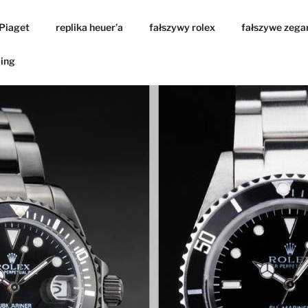
 Piaget
replika heuer’a
fałszywy rolex
fałszywe zega
ling