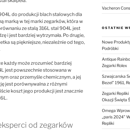
tal skalpela.
Vacheron Const
 904L do produkcji blach stalowych dla
dyną marką w tej marki zegarków, która w
orównaniu ze stalą 316L stal 904L jest
OSTATNIE W
zę i jest bardziej wytrzymała. Po drugie,
Nowe Produkty 
ka są piękniejsze, niezależnie od tego,
Podróbki
.
Antique Rainb
e każdy może zrozumieć bardziej
Zegarki Rolex
904L jest powszechnie stosowana w
Szwajcarska Se
nym oraz przemyśle chemicznym, a jej
Bezel” 1961, R
ję jest porównywalna z różnymi
cie koszt jego produkcji jest znacznie
Zegarki Replik
16L.
Okazji Święta 
Omega Wprowa
„paris 2024” W 
eksperci od zegarków
Repliki