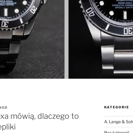
KATEGORIE
NGD
exa mówią, dlaczego to
A. Lange & Soh
pliki
Bez kategorii