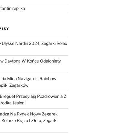
antin replika
PISY
Ulysse Nardin 2024, Zegarki Rolex
ow Daytona W Końcu Odsłonięty,
ria Mido Navigator „Rainbow
epliki Zegarków
i Breguet Przesyłają Pozdrowienia Z
Środka Jesieni
dza Na Rynek Nowy Zegarek
Kolorze Brązu I Złota, Zegarki