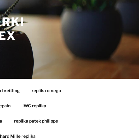
ARKI
EX
a breitling
replika omega
cpain
IWC replika
a
replika patek philippe
hard Mille replika