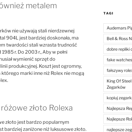
 również metalem
TAGI
Audemars Pig
rków nie używają stali nierdzewnej
tal 904L jest bardziej doskonała, ma
Bell & Ross N
m twardości stali wzrasta trudność
dobre repliki 
d 1985 r. Do 2003 r., Aby w pełni
musiał wymienić sprzęt do
fake watche
linii produkcyjnej. Koszt jest ogromny,
fałszywy role
którego marki inne niż Rolex nie mogą
lex.
King Of Steel
Zegarków
kopiuj zegark
 różowe złoto Rolexa
Najlepsza Re
Najlepsze Ro
e złoto jest bardzo popularnym
t bardziej zaniżone niż luksusowe złoto.
najlepsze zega