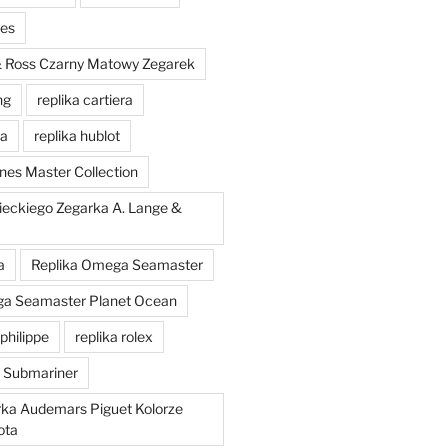
hes
 & Ross Czarny Matowy Zegarek
ng
replika cartiera
'a
replika hublot
nes Master Collection
ieckiego Zegarka A. Lange &
a
Replika Omega Seamaster
ga Seamaster Planet Ocean
philippe
replika rolex
x Submariner
rka Audemars Piguet Kolorze
ota