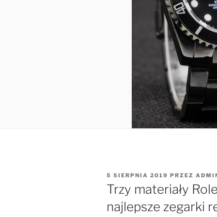
OPUBLIKOWANE
5 SIERPNIA 2019
PRZEZ
ADMI
W
Trzy materiały Rol
najlepsze zegarki re