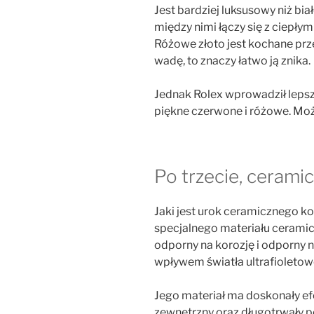
Jest bardziej luksusowy niż bia
między nimi łączy się z ciepł
Różowe złoto jest kochane prze
wadę, to znaczy łatwo ją znika.
Jednak Rolex wprowadził leps
piękne czerwone i różowe. Moż
Po trzecie, cerami
Jaki jest urok ceramicznego k
specjalnego materiału ceramic
odporny na korozję i odporny n
wpływem światła ultrafioletow
Jego materiał ma doskonały ef
zewnętrzny oraz długotrwały 