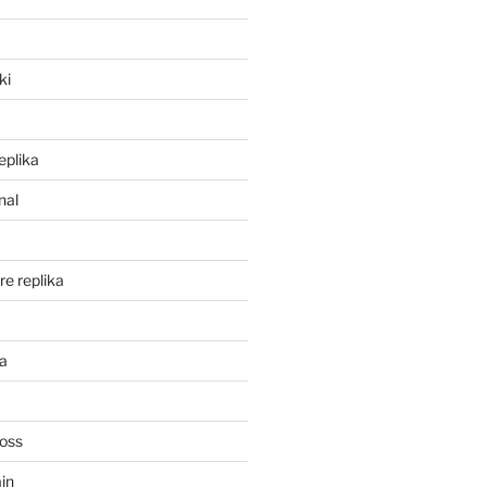
a
ki
eplika
nal
re replika
ka
Ross
in