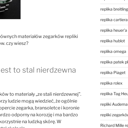
replika breitling
replika cartiera
replika heuer'a
głównych materiałów zegarków repliki
replika hublot
w. czy wiesz?
replika omega
replika patek p
est to stal nierdzewna
replika Piaget
replika rolex
replika Tag He
ów to materiały „ze stali nierdzewnej”.
órzy ludzie mogą wiedzieć, że ogólnie
repliki Audema
percie zegarka, bransoletce i koronie
 bardzo odporny na korozję i ma bardzo
repliki zegark
korzystnie na ludzką skórę. W
Richard Mille r