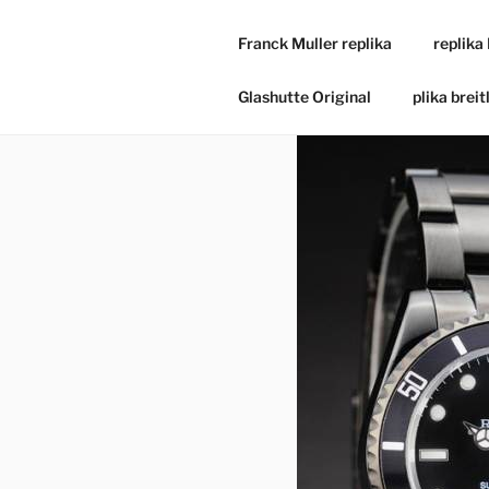
Franck Muller replika
replika
Glashutte Original
plika breit