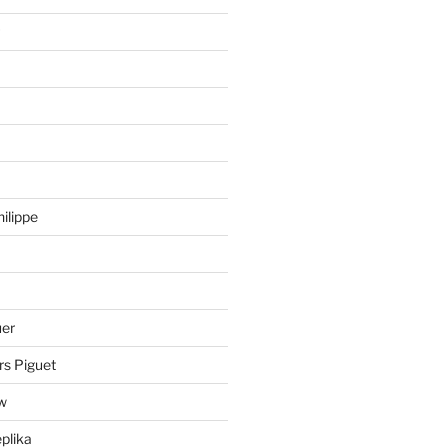
hilippe
uer
rs Piguet
ów
eplika