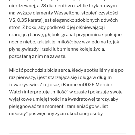
nierdzewnej, a 28 diamentów o szlifie brylantowym
(najwyższe diamenty Wesseltona, stopień czystości
VS, 0,35 karata) jest elegancko zdobionych z dwóch
stron. Z boku, aby podkreślić jej olśniewającą i
czarującą barwę, głęboki granat przypomina spokojne
nocne niebo, tak jak jej miłość; bez względu na to, jak
płyną gwiazdy i rzeki lub zmienne koleje życia,
pozostaną z nim na zawsze.
Miłość pochodzi z bicia serca, kiedy spotkaliśmy się po
raz pierwszy, i jest starzejąca się i długa w długim
towarzystwie. Z tej okazji Baume \u0026 Mercier
Watch interpretuje „miłość” w czasie i pokazuje swoje
wyjątkowe umiejętności na kwadratowej tarczy, aby
pielęgnować ten moment i zamieniać go w „list
miłosny” poświęcony życiu ukochanej osoby.