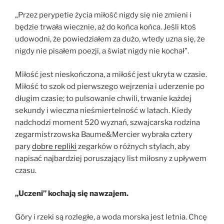
„Przez perypetie życia miłość nigdy się nie zmieni i
będzie trwała wiecznie, aż do końca końca. Jeśli ktoś
udowodni, że powiedziałem za dużo, wtedy uzna się, że
nigdy nie pisałem poezji, a świat nigdy nie kochał”.
Miłość jest nieskończona, a miłość jest ukryta w czasie.
Miłość to szok od pierwszego wejrzenia i uderzenie po
długim czasie; to pulsowanie chwili, trwanie każdej
sekundy i wieczna nieśmiertelność w latach. Kiedy
nadchodzi moment 520 wyznań, szwajcarska rodzina
zegarmistrzowska Baume&Mercier wybrała cztery
pary
dobre repliki
zegarków o różnych stylach, aby
napisać najbardziej poruszający list miłosny z upływem
czasu.
„Uczeni” kochają się nawzajem.
Góry i rzeki są rozległe, a woda morska jest letnia. Chcę