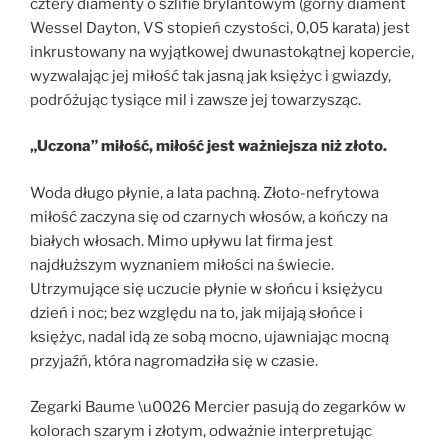
cztery diamenty o szlifie brylantowym (górny diament
Wessel Dayton, VS stopień czystości, 0,05 karata) jest
inkrustowany na wyjątkowej dwunastokątnej kopercie,
wyzwalając jej miłość tak jasną jak księżyc i gwiazdy,
podróżując tysiące mil i zawsze jej towarzysząc.
„Uczona” miłość, miłość jest ważniejsza niż złoto.
Woda długo płynie, a lata pachną. Złoto-nefrytowa
miłość zaczyna się od czarnych włosów, a kończy na
białych włosach. Mimo upływu lat firma jest
najdłuższym wyznaniem miłości na świecie.
Utrzymujące się uczucie płynie w słońcu i księżycu
dzień i noc; bez względu na to, jak mijają słońce i
księżyc, nadal idą ze sobą mocno, ujawniając mocną
przyjaźń, która nagromadziła się w czasie.
Zegarki Baume \u0026 Mercier pasują do zegarków w
kolorach szarym i złotym, odważnie interpretując