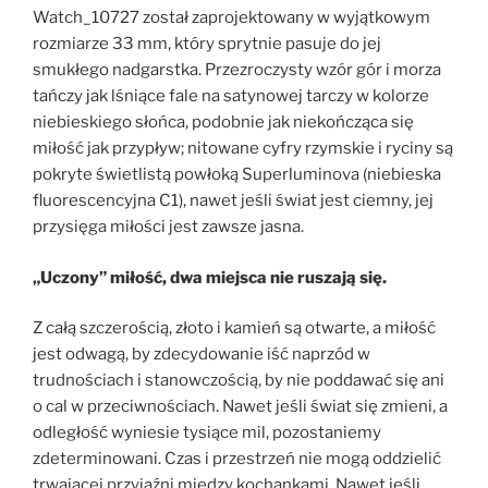
Watch_10727 został zaprojektowany w wyjątkowym
rozmiarze 33 mm, który sprytnie pasuje do jej
smukłego nadgarstka. Przezroczysty wzór gór i morza
tańczy jak lśniące fale na satynowej tarczy w kolorze
niebieskiego słońca, podobnie jak niekończąca się
miłość jak przypływ; nitowane cyfry rzymskie i ryciny są
pokryte świetlistą powłoką Superluminova (niebieska
fluorescencyjna C1), nawet jeśli świat jest ciemny, jej
przysięga miłości jest zawsze jasna.
„Uczony” miłość, dwa miejsca nie ruszają się.
Z całą szczerością, złoto i kamień są otwarte, a miłość
jest odwagą, by zdecydowanie iść naprzód w
trudnościach i stanowczością, by nie poddawać się ani
o cal w przeciwnościach. Nawet jeśli świat się zmieni, a
odległość wyniesie tysiące mil, pozostaniemy
zdeterminowani. Czas i przestrzeń nie mogą oddzielić
trwającej przyjaźni między kochankami. Nawet jeśli