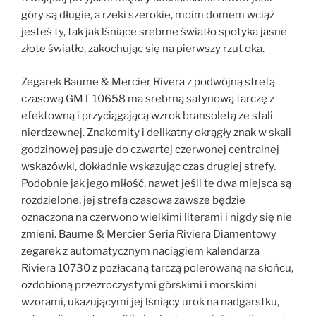
góry są długie, a rzeki szerokie, moim domem wciąż
jesteś ty, tak jak lśniące srebrne światło spotyka jasne
złote światło, zakochując się na pierwszy rzut oka.
Zegarek Baume & Mercier Rivera z podwójną strefą
czasową GMT 10658 ma srebrną satynową tarczę z
efektowną i przyciągającą wzrok bransoletą ze stali
nierdzewnej. Znakomity i delikatny okrągły znak w skali
godzinowej pasuje do czwartej czerwonej centralnej
wskazówki, dokładnie wskazując czas drugiej strefy.
Podobnie jak jego miłość, nawet jeśli te dwa miejsca są
rozdzielone, jej strefa czasowa zawsze będzie
oznaczona na czerwono wielkimi literami i nigdy się nie
zmieni. Baume & Mercier Seria Riviera Diamentowy
zegarek z automatycznym naciągiem kalendarza
Riviera 10730 z pozłacaną tarczą polerowaną na słońcu,
ozdobioną przezroczystymi górskimi i morskimi
wzorami, ukazującymi jej lśniący urok na nadgarstku,