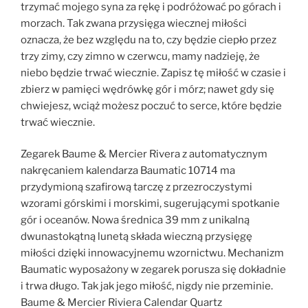
trzymać mojego syna za rękę i podróżować po górach i
morzach. Tak zwana przysięga wiecznej miłości
oznacza, że bez względu na to, czy będzie ciepło przez
trzy zimy, czy zimno w czerwcu, mamy nadzieję, że
niebo będzie trwać wiecznie. Zapisz tę miłość w czasie i
zbierz w pamięci wędrówkę gór i mórz; nawet gdy się
chwiejesz, wciąż możesz poczuć to serce, które będzie
trwać wiecznie.
Zegarek Baume & Mercier Rivera z automatycznym
nakręcaniem kalendarza Baumatic 10714 ma
przydymioną szafirową tarczę z przezroczystymi
wzorami górskimi i morskimi, sugerującymi spotkanie
gór i oceanów. Nowa średnica 39 mm z unikalną
dwunastokątną lunetą składa wieczną przysięgę
miłości dzięki innowacyjnemu wzornictwu. Mechanizm
Baumatic wyposażony w zegarek porusza się dokładnie
i trwa długo. Tak jak jego miłość, nigdy nie przeminie.
Baume & Mercier Riviera Calendar Quartz