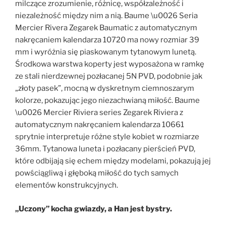
milczące zrozumienie, różnicę, współzależność i
niezależność między nim a nią. Baume \u0026 Seria
Mercier Rivera Zegarek Baumatic z automatycznym
nakręcaniem kalendarza 10720 ma nowy rozmiar 39
mm i wyróżnia się piaskowanym tytanowym lunetą.
Środkowa warstwa koperty jest wyposażona w ramkę
ze stali nierdzewnej pozłacanej 5N PVD, podobnie jak
„złoty pasek”, mocną w dyskretnym ciemnoszarym
kolorze, pokazując jego niezachwianą miłość. Baume
\u0026 Mercier Riviera series Zegarek Riviera z
automatycznym nakręcaniem kalendarza 10661
sprytnie interpretuje różne style kobiet w rozmiarze
36mm. Tytanowa luneta i pozłacany pierścień PVD,
które odbijają się echem między modelami, pokazują jej
powściągliwą i głęboką miłość do tych samych
elementów konstrukcyjnych.
„Uczony” kocha gwiazdy, a Han jest bystry.