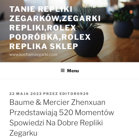
Przejdź
TANIE REPLIKI
do
ZEGARKÓW,ZEGARKI
treści
REPLIKI,ROLEX
PODRÓBKA,ROLEX
REPLIKA SKLEP
www.kochamzegarki.com
Menu
OPUBLIKOWANE
22 MAJA 2023
PRZEZ
EDITOR0929
W
Baume & Mercier Zhenxuan
Przedstawiają 520 Momentów
Spowiedzi Na Dobre Repliki
Zegarku