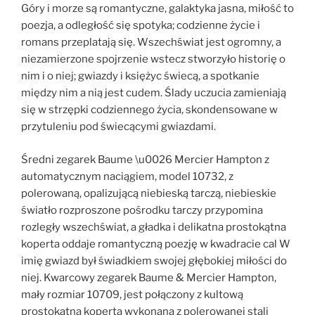
Góry i morze są romantyczne, galaktyka jasna, miłość to
poezja, a odległość się spotyka; codzienne życie i
romans przeplatają się. Wszechświat jest ogromny, a
niezamierzone spojrzenie wstecz stworzyło historię o
nim i o niej; gwiazdy i księżyc świecą, a spotkanie
między nim a nią jest cudem. Ślady uczucia zamieniają
się w strzępki codziennego życia, skondensowane w
przytuleniu pod świecącymi gwiazdami.
Średni zegarek Baume \u0026 Mercier Hampton z
automatycznym naciągiem, model 10732, z
polerowaną, opalizującą niebieską tarczą, niebieskie
światło rozproszone pośrodku tarczy przypomina
rozległy wszechświat, a gładka i delikatna prostokątna
koperta oddaje romantyczną poezję w kwadracie cal W
imię gwiazd był świadkiem swojej głębokiej miłości do
niej. Kwarcowy zegarek Baume & Mercier Hampton,
mały rozmiar 10709, jest połączony z kultową
prostokątną kopertą wykonaną z polerowanej stali