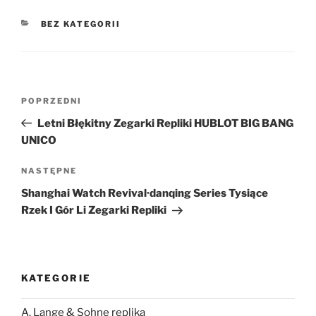
KATEGORIE
BEZ KATEGORII
Nawigacja
Poprzedni
POPRZEDNI
wpisu
wpis
Letni Błękitny Zegarki Repliki HUBLOT BIG BANG
UNICO
Następny
NASTĘPNE
wpis
Shanghai Watch Revival·danqing Series Tysiące
Rzek I Gór Li Zegarki Repliki
KATEGORIE
A. Lange & Sohne replika