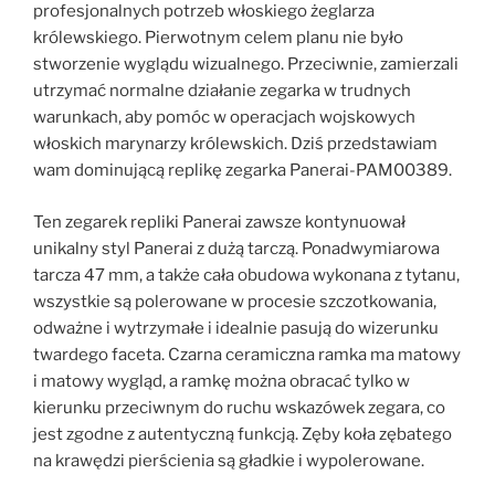
profesjonalnych potrzeb włoskiego żeglarza
królewskiego. Pierwotnym celem planu nie było
stworzenie wyglądu wizualnego. Przeciwnie, zamierzali
utrzymać normalne działanie zegarka w trudnych
warunkach, aby pomóc w operacjach wojskowych
włoskich marynarzy królewskich. Dziś przedstawiam
wam dominującą replikę zegarka Panerai-PAM00389.
Ten zegarek repliki Panerai zawsze kontynuował
unikalny styl Panerai z dużą tarczą. Ponadwymiarowa
tarcza 47 mm, a także cała obudowa wykonana z tytanu,
wszystkie są polerowane w procesie szczotkowania,
odważne i wytrzymałe i idealnie pasują do wizerunku
twardego faceta. Czarna ceramiczna ramka ma matowy
i matowy wygląd, a ramkę można obracać tylko w
kierunku przeciwnym do ruchu wskazówek zegara, co
jest zgodne z autentyczną funkcją. Zęby koła zębatego
na krawędzi pierścienia są gładkie i wypolerowane.