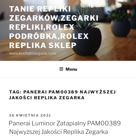
Przejdź
TANIE REPLIKI
do
ZEGARKÓW,ZEGARKI
treści
REPLIKI,ROLEX
PODRÓBKA,ROLEX
REPLIKA SKLEP
www.kochamzegarki.com
Menu
TAG:
PANERAI PAM00389 NAJWYŻSZEJ
JAKOŚCI REPLIKA ZEGARKA
OPUBLIKOWANE
26 KWIETNIA 2021
W
Panerai Luminor Zatapialny PAM00389
Najwyższej Jakości Replika Zegarka