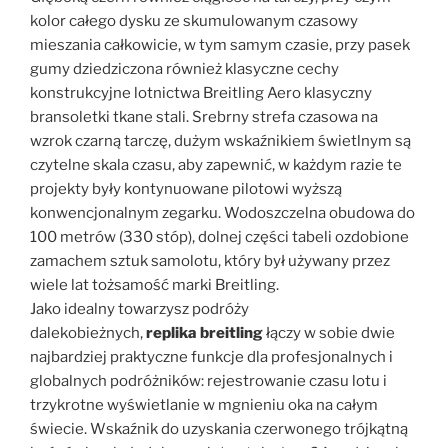
kolor całego dysku ze skumulowanym czasowy
mieszania całkowicie, w tym samym czasie, przy pasek
gumy dziedziczona również klasyczne cechy
konstrukcyjne lotnictwa Breitling Aero klasyczny
bransoletki tkane stali. Srebrny strefa czasowa na
wzrok czarną tarczę, dużym wskaźnikiem świetlnym są
czytelne skala czasu, aby zapewnić, w każdym razie te
projekty były kontynuowane pilotowi wyższą
konwencjonalnym zegarku. Wodoszczelna obudowa do
100 metrów (330 stóp), dolnej części tabeli ozdobione
zamachem sztuk samolotu, który był używany przez
wiele lat tożsamość marki Breitling.
Jako idealny towarzysz podróży
dalekobieżnych,
replika breitling
łączy w sobie dwie
najbardziej praktyczne funkcje dla profesjonalnych i
globalnych podróżników: rejestrowanie czasu lotu i
trzykrotne wyświetlanie w mgnieniu oka na całym
świecie. Wskaźnik do uzyskania czerwonego trójkątną