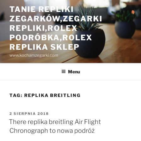
Przejdź
TANIE REPLIKI
do
ZEGARKÓW,ZEGARKI
treści
REPLIKI,ROLEX
PODRÓBKA,ROLEX
REPLIKA SKLEP
www.kochamzegarki.com
Menu
TAG:
REPLIKA BREITLING
OPUBLIKOWANE
2 SIERPNIA 2018
W
There replika breitling Air Flight
Chronograph to nowa podróż