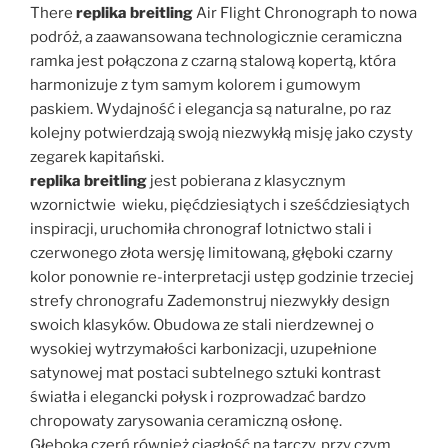
There
replika breitling
Air Flight Chronograph to nowa
podróż, a zaawansowana technologicznie ceramiczna
ramka jest połączona z czarną stalową kopertą, która
harmonizuje z tym samym kolorem i gumowym
paskiem. Wydajność i elegancja są naturalne, po raz
kolejny potwierdzają swoją niezwykłą misję jako czysty
zegarek kapitański.
replika breitling
jest pobierana z klasycznym
wzornictwie wieku, pięćdziesiątych i sześćdziesiątych
inspiracji, uruchomiła chronograf lotnictwo stali i
czerwonego złota wersję limitowaną, głęboki czarny
kolor ponownie re-interpretacji ustęp godzinie trzeciej
strefy chronografu Zademonstruj niezwykły design
swoich klasyków. Obudowa ze stali nierdzewnej o
wysokiej wytrzymałości karbonizacji, uzupełnione
satynowej mat postaci subtelnego sztuki kontrast
światła i elegancki połysk i rozprowadzać bardzo
chropowaty zarysowania ceramiczną osłonę.
Głęboką czerń również ciągłość na tarczy, przy czym