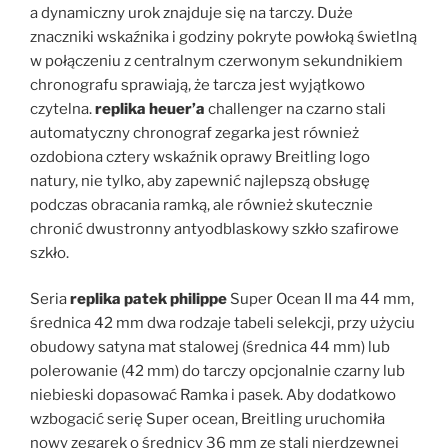
a dynamiczny urok znajduje się na tarczy. Duże
znaczniki wskaźnika i godziny pokryte powłoką świetlną
w połączeniu z centralnym czerwonym sekundnikiem
chronografu sprawiają, że tarcza jest wyjątkowo
czytelna.
replika heuer’a
challenger na czarno stali
automatyczny chronograf zegarka jest również
ozdobiona cztery wskaźnik oprawy Breitling logo
natury, nie tylko, aby zapewnić najlepszą obsługę
podczas obracania ramką, ale również skutecznie
chronić dwustronny antyodblaskowy szkło szafirowe
szkło.
Seria
replika patek philippe
Super Ocean II ma 44 mm,
średnica 42 mm dwa rodzaje tabeli selekcji, przy użyciu
obudowy satyna mat stalowej (średnica 44 mm) lub
polerowanie (42 mm) do tarczy opcjonalnie czarny lub
niebieski dopasować Ramka i pasek. Aby dodatkowo
wzbogacić serię Super ocean, Breitling uruchomiła
nowy zegarek o średnicy 36 mm ze stali nierdzewnej