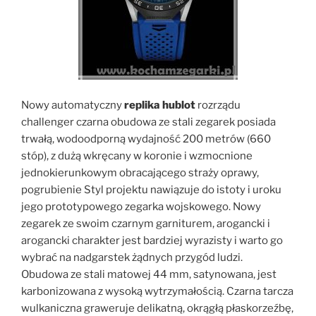
Nowy automatyczny
replika hublot
rozrządu
challenger czarna obudowa ze stali zegarek posiada
trwałą, wodoodporną wydajność 200 metrów (660
stóp), z dużą wkręcany w koronie i wzmocnione
jednokierunkowym obracającego straży oprawy,
pogrubienie Styl projektu nawiązuje do istoty i uroku
jego prototypowego zegarka wojskowego. Nowy
zegarek ze swoim czarnym garniturem, arogancki i
arogancki charakter jest bardziej wyrazisty i warto go
wybrać na nadgarstek żądnych przygód ludzi.
Obudowa ze stali matowej 44 mm, satynowana, jest
karbonizowana z wysoką wytrzymałością. Czarna tarcza
wulkaniczna graweruje delikatną, okrągłą płaskorzeźbę,