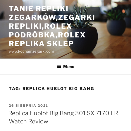
Przejdź
TANIE REPLIKI
do
ZEGARKÓW,ZEGARKI
treści
REPLIKI,ROLEX
PODRÓBKA,ROLEX
REPLIKA SKLEP
www.kochamzegarki.com
Menu
TAG:
REPLICA HUBLOT BIG BANG
OPUBLIKOWANE
26 SIERPNIA 2021
W
Replica Hublot Big Bang 301.SX.7170.LR
Watch Review