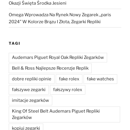
Okazji Święta Środka Jesieni
Omega Wprowadza Na Rynek Nowy Zegarek „paris
2024” W Kolorze Brązu I Złota, Zegarki Repliki
TAGI
Audemars Piguet Royal Oak Repliki Zegarków
Bell & Ross Najlepsze Recenzje Replik
dobre repliki opinie
fake rolex
fake watches
fałszywe zegarki
fałszywy rolex
imitacje zegarków
King Of Steel Belt Audemars Piguet Repliki
Zegarków
kopiuj zegarki