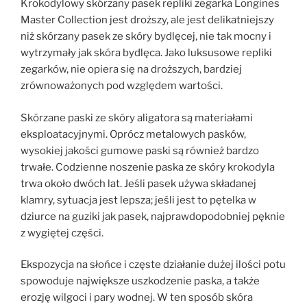
Krokodylowy skórzany pasek repliki zegarka Longines
Master Collection jest droższy, ale jest delikatniejszy
niż skórzany pasek ze skóry bydlęcej, nie tak mocny i
wytrzymały jak skóra bydlęca. Jako luksusowe repliki
zegarków, nie opiera się na droższych, bardziej
zrównoważonych pod względem wartości.
Skórzane paski ze skóry aligatora są materiałami
eksploatacyjnymi. Oprócz metalowych pasków,
wysokiej jakości gumowe paski są również bardzo
trwałe. Codzienne noszenie paska ze skóry krokodyla
trwa około dwóch lat. Jeśli pasek używa składanej
klamry, sytuacja jest lepsza; jeśli jest to pętelka w
dziurce na guziki jak pasek, najprawdopodobniej pęknie
z wygiętej części.
Ekspozycja na słońce i częste działanie dużej ilości potu
spowoduje największe uszkodzenie paska, a także
erozję wilgoci i pary wodnej. W ten sposób skóra