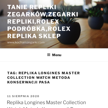
Przejdź
TANIE REPLIKI
do
ZEGARKÓW,ZEGARKI
treści
REPLIKI,ROLEX
PODRÓBKA,ROLEX
REPLIKA SKLEP
www.kochamzegarki.com
Menu
TAG:
REPLIKA LONGINES MASTER
COLLECTION WATCH METODA
KONSERWACJI PASA
OPUBLIKOWANE
11 SIERPNIA 2020
W
Replika Longines Master Collection