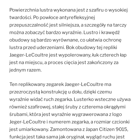
Powierzchnia lustra wykonana jest z szafiru o wysokiej
twardości. Po powłoce antyrefleksyjnej
przepuszczalność jest silniejsza, a szczegóły na tarczy
można zobaczyć bardzo wyraźnie. Lustro i krawędź
obudowy są bardzo wyrównane, co ułatwia ochronę
lustra przed uderzeniami. Bok obudowy tej repliki
Jaeger-LeCoultre jest wypolerowany, łuk czterech łap
jest na miejscu, a proces cięcia jest zakończony za
jednym razem.
Ten replikowany zegarek Jaeger-LeCoultre ma
przezroczystą konstrukcję u dołu, dzięki czemu
wyraźnie widać ruch zegarka. Lusterko wsteczne używa
również szafirowej, stałej śruby z czterema okrągłymi
śrubami, która jest wyraźnie wygrawerowana z logo
Jeger-LeCoultre i numerem zegarka, a rozmiar czcionki
jest umiarkowany. Zamontowana z Japan Citizen 9015,
funkcja jest taka sama jak oryginał, wygląd ruchu jest