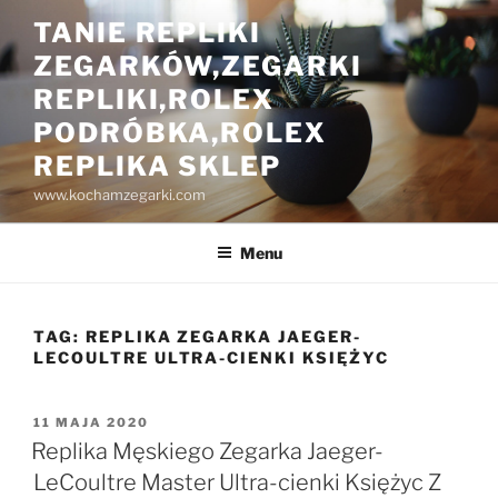
Przejdź
TANIE REPLIKI
do
ZEGARKÓW,ZEGARKI
treści
REPLIKI,ROLEX
PODRÓBKA,ROLEX
REPLIKA SKLEP
www.kochamzegarki.com
Menu
TAG:
REPLIKA ZEGARKA JAEGER-
LECOULTRE ULTRA-CIENKI KSIĘŻYC
OPUBLIKOWANE
11 MAJA 2020
W
Replika Męskiego Zegarka Jaeger-
LeCoultre Master Ultra-cienki Księżyc Z