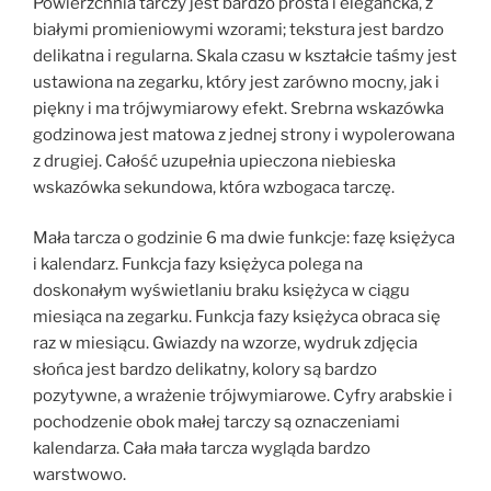
Powierzchnia tarczy jest bardzo prosta i elegancka, z
białymi promieniowymi wzorami; tekstura jest bardzo
delikatna i regularna. Skala czasu w kształcie taśmy jest
ustawiona na zegarku, który jest zarówno mocny, jak i
piękny i ma trójwymiarowy efekt. Srebrna wskazówka
godzinowa jest matowa z jednej strony i wypolerowana
z drugiej. Całość uzupełnia upieczona niebieska
wskazówka sekundowa, która wzbogaca tarczę.
Mała tarcza o godzinie 6 ma dwie funkcje: fazę księżyca
i kalendarz. Funkcja fazy księżyca polega na
doskonałym wyświetlaniu braku księżyca w ciągu
miesiąca na zegarku. Funkcja fazy księżyca obraca się
raz w miesiącu. Gwiazdy na wzorze, wydruk zdjęcia
słońca jest bardzo delikatny, kolory są bardzo
pozytywne, a wrażenie trójwymiarowe. Cyfry arabskie i
pochodzenie obok małej tarczy są oznaczeniami
kalendarza. Cała mała tarcza wygląda bardzo
warstwowo.