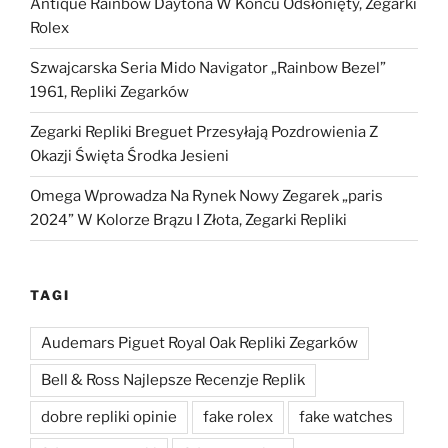
Antique Rainbow Daytona W Końcu Odsłonięty, Zegarki
Rolex
Szwajcarska Seria Mido Navigator „Rainbow Bezel”
1961, Repliki Zegarków
Zegarki Repliki Breguet Przesyłają Pozdrowienia Z
Okazji Święta Środka Jesieni
Omega Wprowadza Na Rynek Nowy Zegarek „paris
2024” W Kolorze Brązu I Złota, Zegarki Repliki
TAGI
Audemars Piguet Royal Oak Repliki Zegarków
Bell & Ross Najlepsze Recenzje Replik
dobre repliki opinie
fake rolex
fake watches