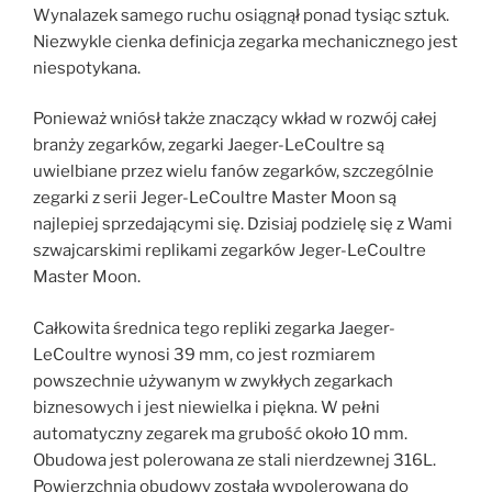
Wynalazek samego ruchu osiągnął ponad tysiąc sztuk.
Niezwykle cienka definicja zegarka mechanicznego jest
niespotykana.
Ponieważ wniósł także znaczący wkład w rozwój całej
branży zegarków, zegarki Jaeger-LeCoultre są
uwielbiane przez wielu fanów zegarków, szczególnie
zegarki z serii Jeger-LeCoultre Master Moon są
najlepiej sprzedającymi się. Dzisiaj podzielę się z Wami
szwajcarskimi replikami zegarków Jeger-LeCoultre
Master Moon.
Całkowita średnica tego repliki zegarka Jaeger-
LeCoultre wynosi 39 mm, co jest rozmiarem
powszechnie używanym w zwykłych zegarkach
biznesowych i jest niewielka i piękna. W pełni
automatyczny zegarek ma grubość około 10 mm.
Obudowa jest polerowana ze stali nierdzewnej 316L.
Powierzchnia obudowy została wypolerowana do