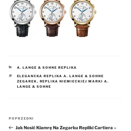
KATEGORIE
A. LANGE & SOHNE REPLIKA
TAGI
ELEGANCKA REPLIKA A. LANGE & SOHNE
ZEGAREK
,
REPLIKA NIEMIECKIEJ MARKI A.
LANGE & SOHNE
Nawigacja
Poprzedni
POPRZEDNI
wpisu
wpis
Jak Nosić Klamrę Na Zegarku Repliki Cartiera –