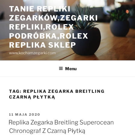
Przejdź
TANIE REPLIKI
do
ZEGARKÓW,ZEGARKI
treści
REPLIKI,ROLEX
PODRÓBKA,ROLEX
REPLIKA SKLEP
www.kochamzegarki.com
Menu
TAG:
REPLIKA ZEGARKA BREITLING
CZARNĄ PŁYTKĄ
OPUBLIKOWANE
11 MAJA 2020
W
Replika Zegarka Breitling Superocean
Chronograf Z Czarną Płytką